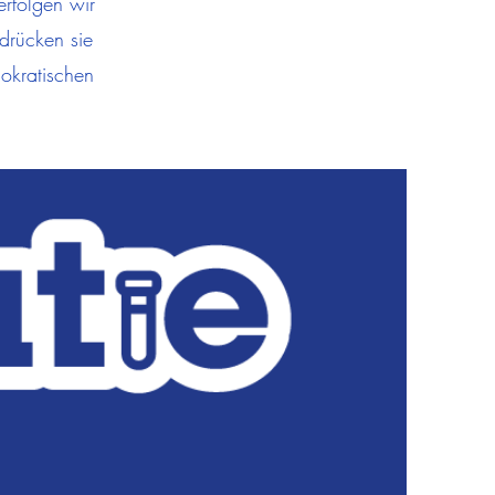
erfolgen wir
 drücken sie
okratischen