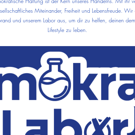
kratische Haltung ist der Kern unseres Handelns. Mit ihr v
sellschaftliches Miteinander, Freiheit und Lebensfreude. Wir
 Brand und unserem Labor aus, um dir zu helfen, deinen dem
Lifestyle zu leben.