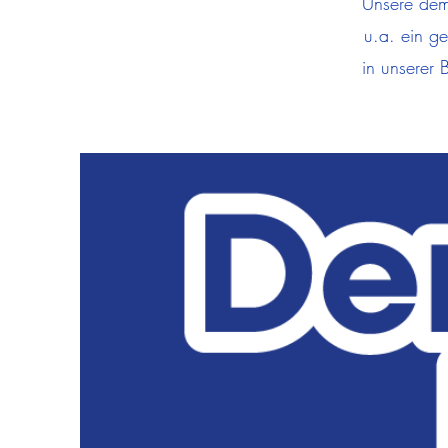
Unsere demo
u.a. ein ge
in unserer